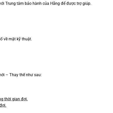
p với Trung tâm bảo hành của Hãng để được trợ giúp.
ố về mặt kỹ thuật.
mới – Thay thế như sau:
g thời gian đợi.
đợi.