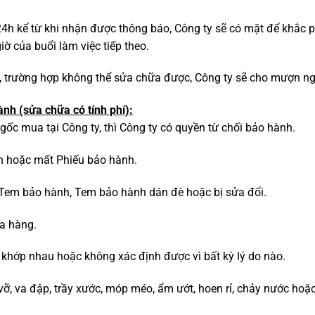
 24h kể từ khi nhận được thông báo, Công ty sẽ có mặt để khắc 
ờ của buổi làm việc tiếp theo.
ỗ, trường hợp không thể sửa chữa được, Công ty sẽ cho mượn ng
nh (sửa chữa có tính phí):
c mua tại Công ty, thì Công ty có quyền từ chối bảo hành.
h hoặc mất Phiếu bảo hành.
 Tem bảo hành, Tem bảo hành dán đè hoặc bị sửa đổi.
ua hàng.
 khớp nhau hoặc không xác định được vì bất kỳ lý do nào.
ỡ, va đập, trầy xước, móp méo, ẩm ướt, hoen rỉ, chảy nước hoặc