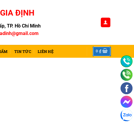
GIA ĐỊNH
p, TP. Hồ Chí Minh
iadinh@gmail.com
0
₫
HẨM
TIN TỨC
LIÊN HỆ