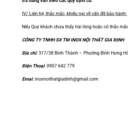
trả hàng vẫn theo các quy định cũ.
IV/ Liên hệ, thắc mắc, khiếu nại về vấn đề bảo hành:
Nếu Quý khách chưa thấy hài lòng hoặc có thắc mắc k
CÔNG TY TNHH SX TM INOX NỘI THẤT GIA ĐỊNH
Địa chỉ:
317/38 Bình Thành – Phường Bình Hưng Hò
Điện Thoại
: 0907 642 779
Emai:
inoxnoithatgiadinh@gmail.com