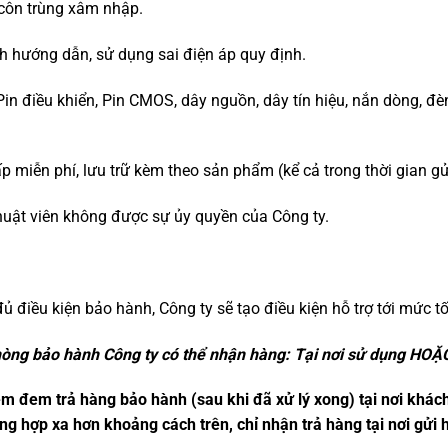
côn trùng xâm nhập.
 hướng dẫn, sử dụng sai điện áp quy định.
n điều khiển, Pin CMOS, dây nguồn, dây tín hiệu, nắn dòng, đèn tí
p miễn phí, lưu trữ kèm theo sản phẩm (kể cả trong thời gian g
huật viên không được sự ủy quyền của Công ty.
 điều kiện bảo hành, Công ty sẽ tạo điều kiện hỗ trợ tới mức tố
hòng bảo hành Công ty có thể nhận hàng: Tại nơi sử dụng HOẶC
m đem trả hàng bảo hành (sau khi đã xử lý xong) tại nơi khác
g hợp xa hơn khoảng cách trên, chỉ nhận trả hàng tại nơi gửi 