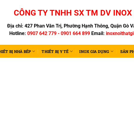
CÔNG TY TNHH SX TM DV INOX 
Địa chỉ: 427 Phan Văn Trị, Phường Hạnh Thông, Quận Gò Vấ
Hotline:
0907 642 779 - 0901 664 899
Email:
inoxnoithatg
HIẾT BỊ NHÀ BẾP
THIẾT BỊ Y TẾ
INOX GIA DỤNG
SẢN P