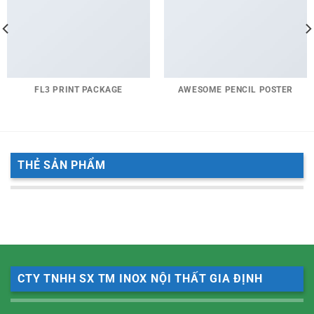
FL3 PRINT PACKAGE
AWESOME PENCIL POSTER
THẺ SẢN PHẨM
CTY TNHH SX TM INOX NỘI THẤT GIA ĐỊNH