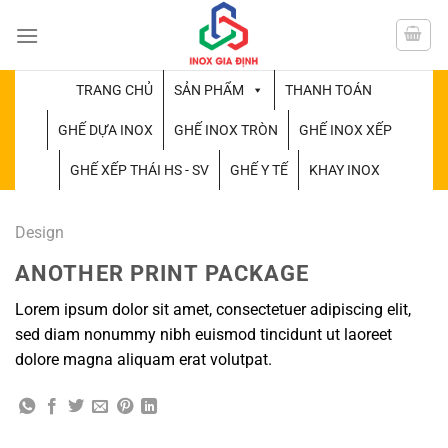
Chuyển
đến
nội
dung
TRANG CHỦ
SẢN PHẨM
THANH TOÁN
GHẾ DỰA INOX
GHẾ INOX TRÒN
GHẾ INOX XẾP
GHẾ XẾP THÁI HS - SV
GHẾ Y TẾ
KHAY INOX
Design
ANOTHER PRINT PACKAGE
Lorem ipsum dolor sit amet, consectetuer adipiscing elit,
sed diam nonummy nibh euismod tincidunt ut laoreet
dolore magna aliquam erat volutpat.