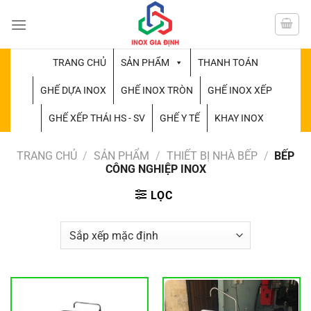
Chuyển
đến
nội
dung
TRANG CHỦ
SẢN PHẨM
THANH TOÁN
GHẾ DỰA INOX
GHẾ INOX TRÒN
GHẾ INOX XẾP
GHẾ XẾP THÁI HS - SV
GHẾ Y TẾ
KHAY INOX
TRANG CHỦ
/
SẢN PHẨM
/
THIẾT BỊ NHÀ BẾP
/
BẾP
CÔNG NGHIỆP INOX
LỌC