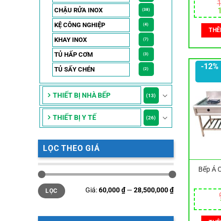
1
CHẬU RỬA INOX
(38)
l
KỆ CÔNG NGHIỆP
(4)
THÊ
1
KHAY INOX
(7)
TỦ HẤP CƠM
(3)
-12%
TỦ SẤY CHÉN
(2)
THIẾT BỊ NHÀ BẾP
(13)
THIẾT BỊ Y TẾ
(26)
LỌC THEO GIÁ
Bếp Á 
Giá
Giá
Giá:
60,000 ₫
—
28,500,000 ₫
LỌC
tối
tối
thiểu
đa