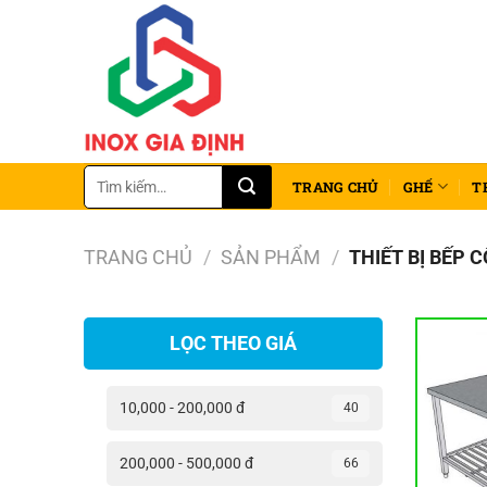
Chuyển
đến
nội
dung
Tìm
TRANG CHỦ
GHẾ
T
kiếm:
TRANG CHỦ
/
SẢN PHẨM
/
THIẾT BỊ BẾP 
LỌC THEO GIÁ
10,000 - 200,000 đ
40
200,000 - 500,000 đ
66