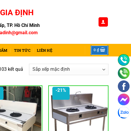
GIA ĐỊNH
p, TP. Hồ Chí Minh
iadinh@gmail.com
0
₫
HẨM
TIN TỨC
LIÊN HỆ
103 kết quả
-21%