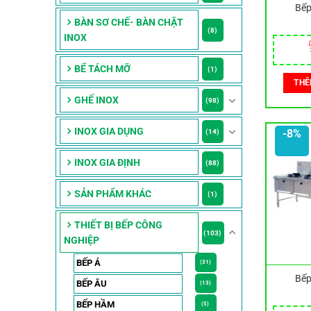
Bếp
BÀN SƠ CHẾ- BÀN CHẶT
(8)
INOX
BỂ TÁCH MỠ
(1)
THÊ
GHẾ INOX
(98)
INOX GIA DỤNG
-8%
(14)
INOX GIA ĐỊNH
(88)
SẢN PHẨM KHÁC
(1)
THIẾT BỊ BẾP CÔNG
(103)
NGHIỆP
BẾP Á
(31)
Bếp
BẾP ÂU
(13)
BẾP HẦM
(5)