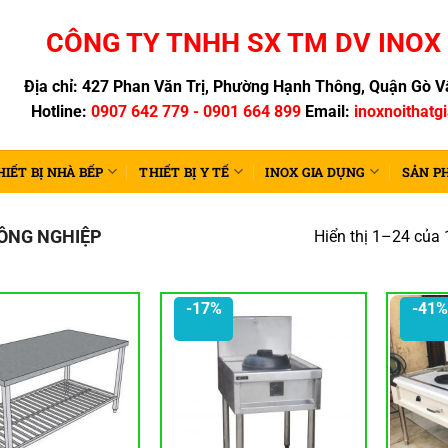
CÔNG TY TNHH SX TM DV INOX 
Địa chỉ: 427 Phan Văn Trị, Phường Hạnh Thông, Quận Gò Vấ
Hotline:
0907 642 779 - 0901 664 899
Email:
inoxnoithatg
HIẾT BỊ NHÀ BẾP
THIẾT BỊ Y TẾ
INOX GIA DỤNG
SẢN P
CÔNG NGHIỆP
Hiển thị 1–24 của 
-17%
-41%