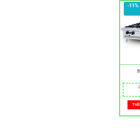
-11%
B
1
THÊ