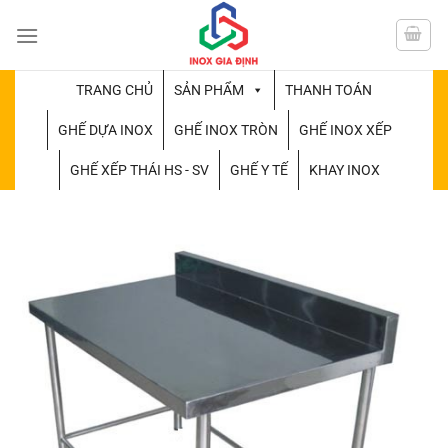
Chuyển
đến
nội
dung
TRANG CHỦ
SẢN PHẨM
THANH TOÁN
GHẾ DỰA INOX
GHẾ INOX TRÒN
GHẾ INOX XẾP
GHẾ XẾP THÁI HS - SV
GHẾ Y TẾ
KHAY INOX