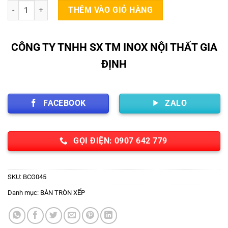
Bàn inox chế biến số lượng
THÊM VÀO GIỎ HÀNG
CÔNG TY TNHH SX TM INOX NỘI THẤT GIA
ĐỊNH
FACEBOOK
ZALO
GỌI ĐIỆN: 0907 642 779
SKU:
BCG045
Danh mục:
BÀN TRÒN XẾP