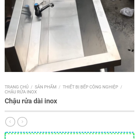
TRANG CHỦ
/
SẢN PHẨM
/
THIẾT BỊ BẾP CÔNG NGHIỆP
/
CHẬU RỬA INOX
Chậu rửa dài inox