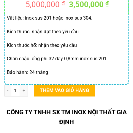
Giá
Giá
5,000,000
₫
3,500,000
₫
gốc
hiện
là:
tại
Vật liệu: inox sus 201 hoặc inox sus 304.
5,000,000 ₫.
là:
Kích thước: nhận đặt theo yêu cầu
3,500,
Kích thước hố: nhận theo yêu cầu
Chân chậu: ống phi 32 dày 0,8mm inox sus 201.
Bảo hành: 24 tháng
Chậu rửa dài inox số lượng
THÊM VÀO GIỎ HÀNG
CÔNG TY TNHH SX TM INOX NỘI THẤT GIA
ĐỊNH