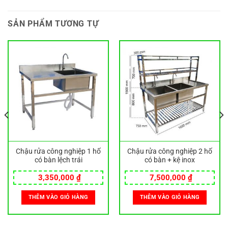
SẢN PHẨM TƯƠNG TỰ
Chậu rửa công nghiệp 1 hố
Chậu rửa công nghiệp 2 hố
có bàn lệch trái
có bàn + kệ inox
3,350,000
₫
7,500,000
₫
THÊM VÀO GIỎ HÀNG
THÊM VÀO GIỎ HÀNG