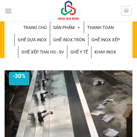
Chuyển
đến
nội
dung
TRANG CHỦ
SẢN PHẨM
THANH TOÁN
GHẾ DỰA INOX
GHẾ INOX TRÒN
GHẾ INOX XẾP
GHẾ XẾP THÁI HS - SV
GHẾ Y TẾ
KHAY INOX
-30%