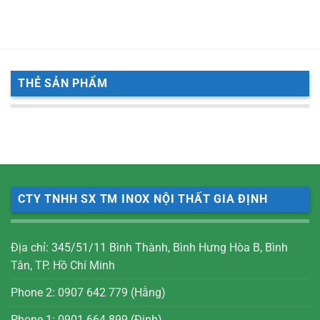
THẺ SẢN PHẨM
CTY TNHH SX TM INOX NỘI THẤT GIA ĐỊNH
Địa chỉ: 345/51/11 Bình Thành, Bình Hưng Hòa B, Bình
Tân, TP. Hồ Chí Minh
Phone 2: 0907 642 779 (Hằng)
Phone 1: 0901 664 899 (Định)