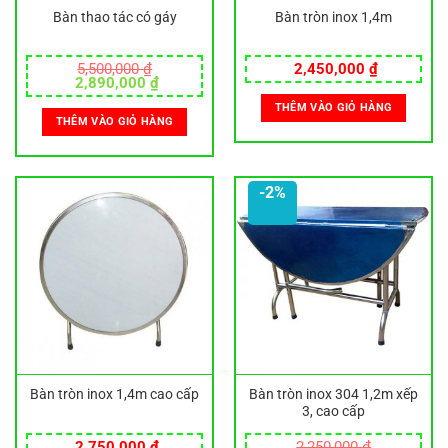
Bàn thao tác có gáy
Bàn tròn inox 1,4m
5,500,000
₫
2,450,000
₫
Giá
Giá
2,890,000
₫
gốc
hiện
THÊM VÀO GIỎ HÀNG
là:
tại
THÊM VÀO GIỎ HÀNG
5,500,000 ₫.
là:
2,890,000 ₫.
-2%
Bàn tròn inox 1,4m cao cấp
Bàn tròn inox 304 1,2m xếp
3, cao cấp
2,750,000
₫
2,250,000
₫