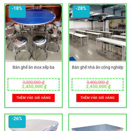
-18%
-28%
Bàn ghế ăn inox xếp ba
Bàn ghế nhà ăn công nghiệp
3,000,000
₫
3,400,000
₫
Giá
Giá
Giá
Giá
2,450,000
₫
2,450,000
₫
gốc
hiện
gốc
hiện
là:
tại
là:
tại
THÊM VÀO GIỎ HÀNG
THÊM VÀO GIỎ HÀNG
3,000,000 ₫.
là:
3,400,000 ₫.
là:
2,450,000 ₫.
2,450,000
-26%