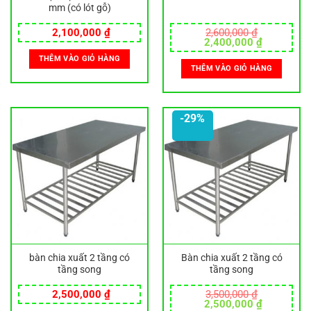
mm (có lót gỗ)
2,100,000
₫
2,600,000
₫
Giá
Giá
2,400,000
₫
gốc
hiện
THÊM VÀO GIỎ HÀNG
là:
tại
THÊM VÀO GIỎ HÀNG
2,600,000 ₫.
là:
2,400,000
-29%
bàn chia xuất 2 tầng có
Bàn chia xuất 2 tầng có
tầng song
tầng song
2,500,000
₫
3,500,000
₫
Giá
Giá
2,500,000
₫