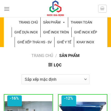
Chuyển
đến
nội
dung
TRANG CHỦ
SẢN PHẨM
THANH TOÁN
GHẾ DỰA INOX
GHẾ INOX TRÒN
GHẾ INOX XẾP
GHẾ XẾP THÁI HS - SV
GHẾ Y TẾ
KHAY INOX
TRANG CHỦ
/
SẢN PHẨM
LỌC
-16%
-12%