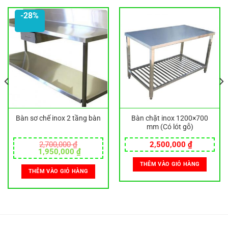
-28%
Bàn sơ chế inox 2 tầng bàn
Bàn chặt inox 1200×700
mm (Có lót gỗ)
2,700,000
₫
2,500,000
₫
Giá
Giá
1,950,000
₫
gốc
hiện
THÊM VÀO GIỎ HÀNG
là:
tại
THÊM VÀO GIỎ HÀNG
2,700,000 ₫.
là:
1,950,000 ₫.