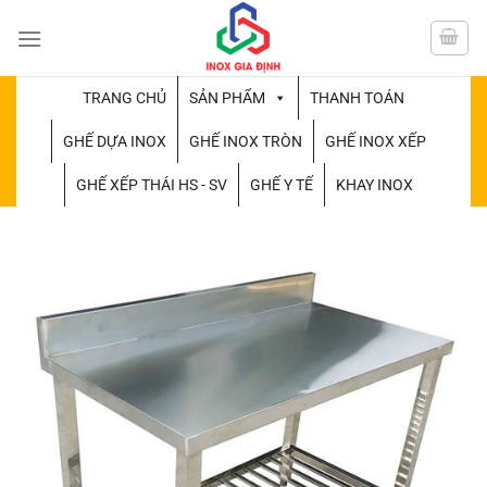
Chuyển
đến
nội
dung
TRANG CHỦ
SẢN PHẨM
THANH TOÁN
GHẾ DỰA INOX
GHẾ INOX TRÒN
GHẾ INOX XẾP
GHẾ XẾP THÁI HS - SV
GHẾ Y TẾ
KHAY INOX