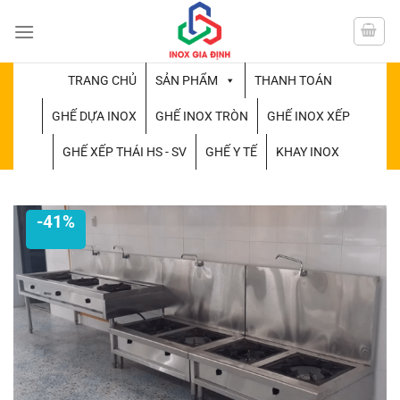
Chuyển
đến
nội
dung
TRANG CHỦ
SẢN PHẨM
THANH TOÁN
GHẾ DỰA INOX
GHẾ INOX TRÒN
GHẾ INOX XẾP
GHẾ XẾP THÁI HS - SV
GHẾ Y TẾ
KHAY INOX
-41%