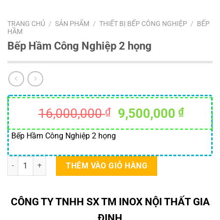
TRANG CHỦ
/
SẢN PHẨM
/
THIẾT BỊ BẾP CÔNG NGHIỆP
/
BẾP
HẦM
Bếp Hầm Công Nghiệp 2 họng
Giá
Giá
16,000,000
₫
9,500,000
₫
gốc
hiện
là:
tại
Bếp Hầm Công Nghiệp 2 họng
16,000,000 ₫.
là:
9,500,
Bếp Hầm Công Nghiệp 2 họng số lượng
THÊM VÀO GIỎ HÀNG
CÔNG TY TNHH SX TM INOX NỘI THẤT GIA
ĐỊNH