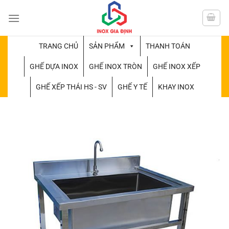
Chuyển
đến
nội
dung
TRANG CHỦ
SẢN PHẨM
THANH TOÁN
GHẾ DỰA INOX
GHẾ INOX TRÒN
GHẾ INOX XẾP
GHẾ XẾP THÁI HS - SV
GHẾ Y TẾ
KHAY INOX