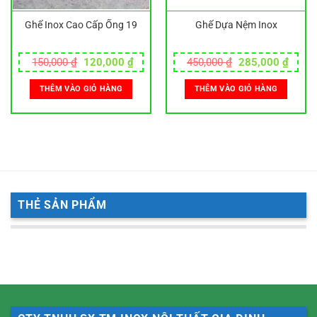
Ghế Inox Cao Cấp Ống 19
Ghế Dựa Nệm Inox
Giá
Giá
Giá
Giá
150,000
₫
120,000
₫
450,000
₫
285,000
₫
gốc
hiện
gốc
hiện
là:
tại
là:
tại
THÊM VÀO GIỎ HÀNG
THÊM VÀO GIỎ HÀNG
150,000 ₫.
là:
450,000 ₫.
là:
000 ₫.
120,000 ₫.
285,0
THẺ SẢN PHẨM