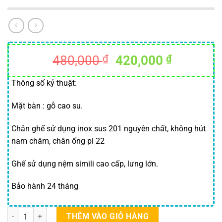
Giá
Giá
480,000
₫
420,000
₫
gốc
hiện
là:
tại
Thông số kỷ thuật:
480,000 ₫.
là:
Mặt bàn : gỗ cao su.
420,000 
Chân ghế sử dụng inox sus 201 nguyên chất, không hút
nam châm, chân ống pi 22
Ghế sử dụng nệm simili cao cấp, lưng lớn.
Bảo hành 24 tháng
Ghế xếp thái sinh viên số lượng
THÊM VÀO GIỎ HÀNG