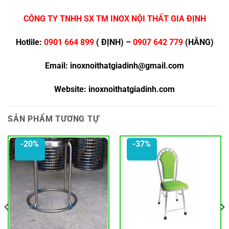
CÔNG TY TNHH SX TM INOX NỘI THẤT GIA ĐỊNH
Hotlile:
0901 664 899
( ĐỊNH) –
0907 642 779
(HẰNG)
Email: inoxnoithatgiadinh@gmail.com
Website: inoxnoithatgiadinh.com
SẢN PHẨM TƯƠNG TỰ
-20%
-37%