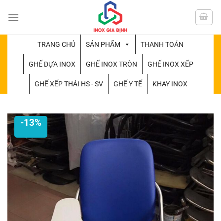
Chuyển
đến
nội
dung
TRANG CHỦ
SẢN PHẨM
THANH TOÁN
GHẾ DỰA INOX
GHẾ INOX TRÒN
GHẾ INOX XẾP
GHẾ XẾP THÁI HS - SV
GHẾ Y TẾ
KHAY INOX
-13%