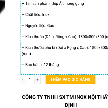
– Tên sản phẩm: Bếp Á 3 họng gang
10,500,000 
– Chất liệu: Inox
– Nguyên liệu: Gas
– Kích thước (Dài x Rộng x Cao): 1800x800x800 
– Kích thước phủ bì (Dài x Rộng x Cao): 1800x80
(mm)
– Bảo hành: 12 tháng
Bếp Á 3 Họng Gang số lượng
THÊM VÀO GIỎ HÀNG
CÔNG TY TNHH SX TM INOX NỘI THẤ
ĐỊNH