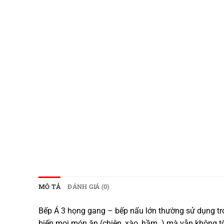
MÔ TẢ
ĐÁNH GIÁ (0)
Bếp Á 3 họng gang – bếp nấu lớn thường sử dụng tro
biến mọi món ăn (chiên, xào, hầm..) mà vẫn không tố