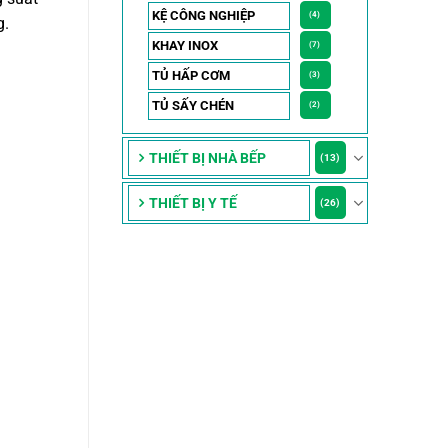
KỆ CÔNG NGHIỆP
(4)
g.
KHAY INOX
(7)
TỦ HẤP CƠM
(3)
TỦ SẤY CHÉN
(2)
THIẾT BỊ NHÀ BẾP
(13)
THIẾT BỊ Y TẾ
(26)