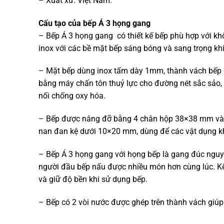
– Xuất xứ: Việt Nam.
Cấu tạo của bếp Á 3 họng gang
– Bếp Á 3 họng gang có thiết kế bếp phù hợp với khô
inox với các bề mặt bếp sáng bóng và sang trọng khi
– Mặt bếp dùng inox tấm dày 1mm, thành vách bếp
bằng máy chấn tôn thuỷ lực cho đường nét sắc sảo, 
nối chống oxy hóa.
– Bếp được nâng đỡ bằng 4 chân hộp 38×38 mm và 
nan đan kệ dưới 10×20 mm, dùng để các vật dụng k
– Bếp Á 3 họng gang với họng bếp là gang đúc nguyên
người đầu bếp nấu được nhiều món hơn cùng lúc. K
và giữ độ bền khi sử dụng bếp.
– Bếp có 2 vòi nước được ghép trên thành vách giúp 