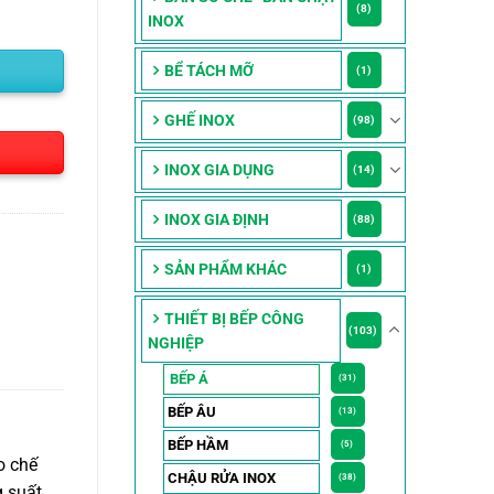
(8)
INOX
BỂ TÁCH MỠ
(1)
GHẾ INOX
(98)
INOX GIA DỤNG
(14)
INOX GIA ĐỊNH
(88)
SẢN PHẨM KHÁC
(1)
THIẾT BỊ BẾP CÔNG
(103)
NGHIỆP
BẾP Á
(31)
BẾP ÂU
(13)
BẾP HẦM
(5)
o chế
CHẬU RỬA INOX
(38)
g suất