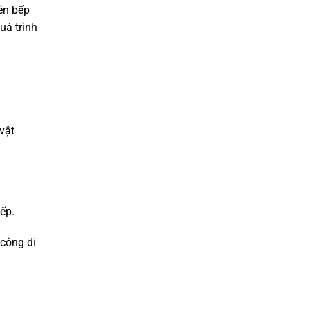
ên bếp
uá trình
vật
ếp.
công di