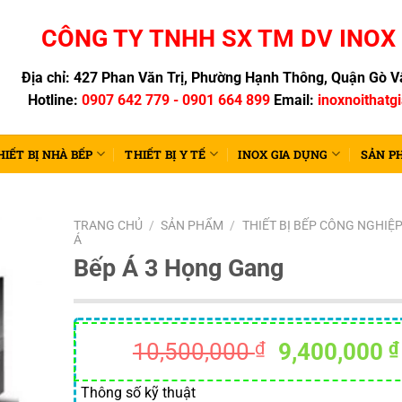
CÔNG TY TNHH SX TM DV INOX 
Địa chỉ: 427 Phan Văn Trị, Phường Hạnh Thông, Quận Gò Vấ
Hotline:
0907 642 779 - 0901 664 899
Email:
inoxnoithatg
HIẾT BỊ NHÀ BẾP
THIẾT BỊ Y TẾ
INOX GIA DỤNG
SẢN P
TRANG CHỦ
/
SẢN PHẨM
/
THIẾT BỊ BẾP CÔNG NGHIỆ
Á
Bếp Á 3 Họng Gang
Giá
10,500,000
₫
9,400,000
₫
gốc
là:
Thông số kỹ thuật