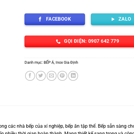
FACEBOOK
ZALO
GỌI ĐIỆN: 0907 642 779
Danh mục:
BẾP Á
,
Inox Gia Định
ng các nhà bếp của xí nghiệp, bếp ăn tập thể. Bếp sẵn sàng ch
n nhiều thời gian hoàn thành. Mang thiết kế sang trọng và côn