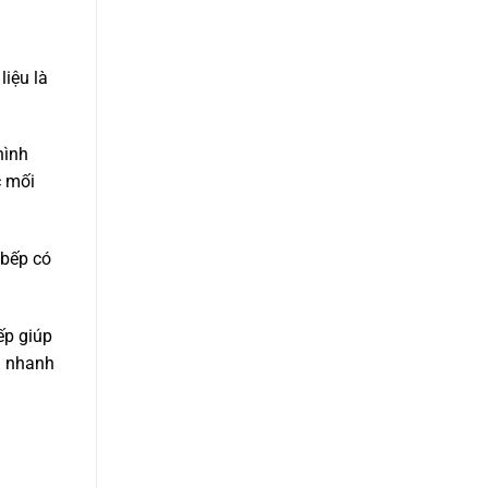
liệu là
hình
c mối
 bếp có
ếp giúp
a nhanh