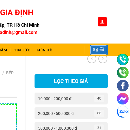
GIA ĐỊNH
p, TP. Hồ Chí Minh
iadinh@gmail.com
0
₫
HẨM
TIN TỨC
LIÊN HỆ
P
/
BẾP
LỌC THEO GIÁ
10,000 - 200,000 đ
40
Giá
200,000 - 500,000 đ
66
hiện
tại
500,000 - 1,000,000 đ
31