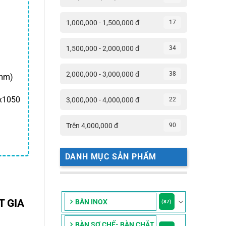
₫.
là:
9,400,000 ₫.
1,000,000 - 1,500,000 đ
17
1,500,000 - 2,000,000 đ
34
2,000,000 - 3,000,000 đ
38
(mm)
0x1050
3,000,000 - 4,000,000 đ
22
Trên 4,000,000 đ
90
DANH MỤC SẢN PHẨM
T GIA
BÀN INOX
(87)
BÀN SƠ CHẾ- BÀN CHẶT