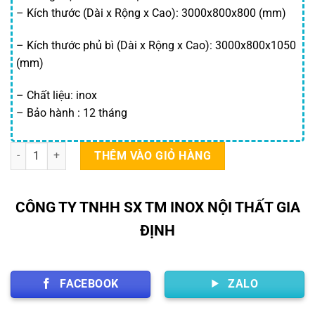
– Kích thước (Dài x Rộng x Cao): 3000x800x800 (mm)
13,000,000 ₫.
là:
11,90
– Kích thước phủ bì (Dài x Rộng x Cao): 3000x800x1050
(mm)
– Chất liệu: inox
– Bảo hành : 12 tháng
Bếp Công Nghiệp 5 Họng số lượng
THÊM VÀO GIỎ HÀNG
CÔNG TY TNHH SX TM INOX NỘI THẤT GIA
ĐỊNH
FACEBOOK
ZALO