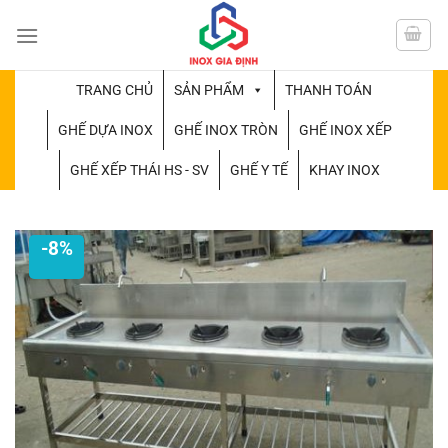
Chuyển
đến
nội
dung
TRANG CHỦ
SẢN PHẨM
THANH TOÁN
GHẾ DỰA INOX
GHẾ INOX TRÒN
GHẾ INOX XẾP
GHẾ XẾP THÁI HS - SV
GHẾ Y TẾ
KHAY INOX
-8%