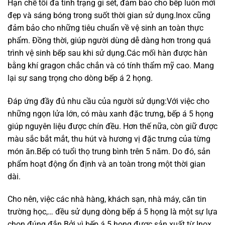
Hạn chế tối đa tình trạng gỉ sét, đảm bảo cho bếp luôn mới
đẹp và sáng bóng trong suốt thời gian sử dụng.Inox cũng
đảm bảo cho những tiêu chuẩn về vệ sinh an toàn thực
phẩm. Đồng thời, giúp người dùng dễ dàng hơn trong quá
trình vệ sinh bếp sau khi sử dụng.Các mối hàn được hàn
bằng khí gragon chắc chắn và có tính thẩm mỹ cao. Mang
lại sự sang trọng cho dòng bếp á 2 họng.
Đáp ứng đầy đủ nhu cầu của người sử dụng:Với việc cho
những ngọn lửa lớn, có màu xanh đặc trưng, bếp á 5 họng
giúp nguyên liệu được chín đều. Hơn thế nữa, còn giữ được
màu sắc bắt mắt, thu hút và hương vị đặc trưng của từng
món ăn.Bếp có tuổi thọ trung bình trên 5 năm. Do đó, sản
phẩm hoạt động ổn định và an toàn trong một thời gian
dài.
Cho nên, việc các nhà hàng, khách sạn, nhà máy, căn tin
trường học,… đều sử dụng dòng bếp á 5 họng là một sự lựa
chọn đúng đắn.Bởi vì bếp á 5 họng được sản xuất từ Inox