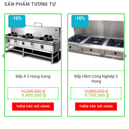
SẢN PHẨM TƯƠNG TỰ
-10%
-10%
Bếp Á 3 Họng Gang
Bếp Hầm Công Nghiệp 3
Họng
10,500,000
₫
10,800,000
₫
Giá
Giá
Giá
Giá
9,400,000
₫
9,700,000
₫
gốc
hiện
gốc
hiện
là:
tại
là:
tại
THÊM VÀO GIỎ HÀNG
THÊM VÀO GIỎ HÀNG
10,500,000 ₫.
là:
10,800,000 ₫.
là:
0 ₫.
9,400,000 ₫.
9,700,000