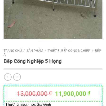
TRANG CHỦ
/
SẢN PHẨM
/
THIẾT BỊ BẾP CÔNG NGHIỆP
/
BẾP
Á
Bếp Công Nghiệp 5 Họng
Giá
Giá
13,000,000
₫
11,900,000
₫
gốc
hiện
là:
tại
Thương hiệu: Inox Gia Định