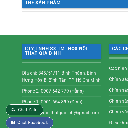
THẺ SẢN PHẨM
CTY TNHH SX TM INOX NỘI
CÁC C
THẤT GIA ĐỊNH
Các hình
Địa chỉ: 345/51/11 Bình Thành, Bình
Chính sá
Hưng Hòa B, Bình Tân, TP. Hồ Chí Minh
Chính sá
Phone 2: 0907 642 779 (Hằng)
Chính sác
Phone 1: 0901 664 899 (Định)
Chat Zalo
Chính sá
Email: inoxnoithatgiadinh@gmail.com
Chat Facebook
Điều kho