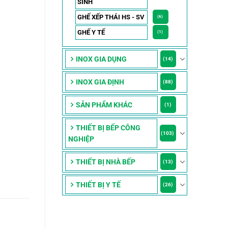
SINH
GHẾ XẾP THÁI HS - SV
(6)
GHẾ Y TẾ
(1)
INOX GIA DỤNG
(14)
INOX GIA ĐỊNH
(88)
SẢN PHẨM KHÁC
(1)
THIẾT BỊ BẾP CÔNG
(103)
NGHIỆP
THIẾT BỊ NHÀ BẾP
(13)
THIẾT BỊ Y TẾ
(26)