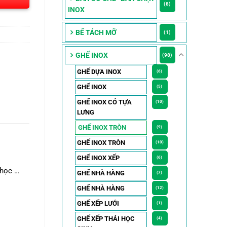
(8)
INOX
BỂ TÁCH MỠ
(1)
GHẾ INOX
(98)
GHẾ DỰA INOX
(6)
GHẾ INOX
(5)
GHẾ INOX CÓ TỰA
(10)
LƯNG
GHẾ INOX TRÒN
(9)
GHẾ INOX TRÒN
(10)
GHẾ INOX XẾP
(6)
 học …
GHẾ NHÀ HÀNG
(7)
GHẾ NHÀ HÀNG
(12)
GHẾ XẾP LƯỚI
(1)
GHẾ XẾP THÁI HỌC
(4)