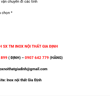
 vận chuyển đi các tỉnh
a chọn *
 SX TM INOX NỘI THẤT GIA ĐỊNH
 899
( ĐỊNH) –
0907 642 779
(HẰNG)
noxnoithatgiadinh@gmail.com
te: Inox nội thất Gia Định