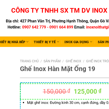
CÔNG TY TNHH SX TM DV INOX 
Địa chỉ: 427 Phan Văn Trị, Phường Hạnh Thông, Quận Gò Vấ
Hotline:
0907 642 779 - 0901 664 899
Email:
inoxnoithatg
HIẾT BỊ NHÀ BẾP
THIẾT BỊ Y TẾ
INOX GIA DỤNG
SẢN P
TRANG CHỦ
/
SẢN PHẨM
/
GHẾ INOX
/
GHẾ INOX TR
Ghế Inox Hàn Mặt Ống 19
Giá
Gi
150,000
₫
125,000
₫
gốc
hi
là:
tại
Mặt ghế inox: Đường kính 30 cm, cạnh đứng, dầy 