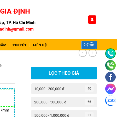
GIA ĐỊNH
p, TP. Hồ Chí Minh
iadinh@gmail.com
0
₫
HẨM
TIN TỨC
LIÊN HỆ
ÒN
LỌC THEO GIÁ
10,000 - 200,000 đ
40
á
200,000 - 500,000 đ
66
ện
0.7mm
500,000 - 1,000,000 đ
31