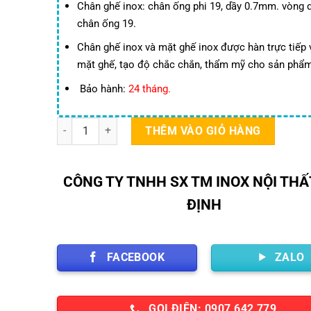
150,000 ₫.
là:
Chân ghế inox: chân ống phi 19, dầy 0.7mm. vòng 
12
chân ống 19.
Chân ghế inox và mặt ghế inox được hàn trực tiếp
mặt ghế, tạo độ chắc chắn, thẩm mỹ cho sản phẩm
Bảo hành:
24 tháng.
Ghế Inox Hàn Mặt Ống 19 số lượng
THÊM VÀO GIỎ HÀNG
CÔNG TY TNHH SX TM INOX NỘI THẤ
ĐỊNH
FACEBOOK
ZALO
GỌI ĐIỆN: 0907 642 779