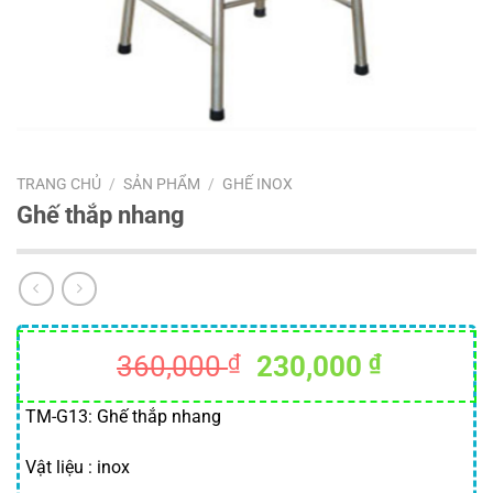
TRANG CHỦ
/
SẢN PHẨM
/
GHẾ INOX
Ghế thắp nhang
Giá
Giá
360,000
₫
230,000
₫
gốc
hiện
là:
tại
TM-G13: Ghế thắp nhang
360,000 ₫.
là:
Vật liệu : inox
230,000 