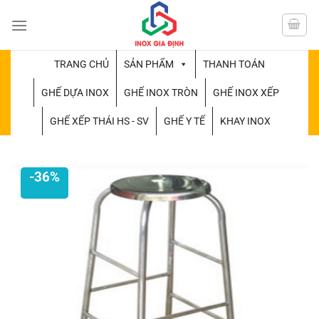
Chuyển
đến
nội
dung
TRANG CHỦ
SẢN PHẨM
THANH TOÁN
GHẾ DỰA INOX
GHẾ INOX TRÒN
GHẾ INOX XẾP
GHẾ XẾP THÁI HS - SV
GHẾ Y TẾ
KHAY INOX
-36%