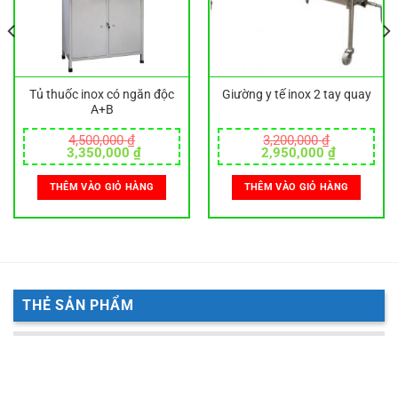
Tủ thuốc inox có ngăn độc
Giường y tế inox 2 tay quay
A+B
4,500,000
₫
3,200,000
₫
Giá
Giá
Giá
Giá
3,350,000
₫
2,950,000
₫
gốc
hiện
gốc
hiện
là:
tại
là:
tại
THÊM VÀO GIỎ HÀNG
THÊM VÀO GIỎ HÀNG
000 ₫.
4,500,000 ₫.
là:
3,200,000 ₫.
là:
3,350,000 ₫.
2,950,000
THẺ SẢN PHẨM