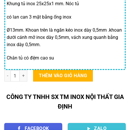
là:
tại
Khung tủ inox 25x25x1 mm. Nóc tủ
1,100,000 ₫.
là:
có lan can 3 mặt bằng ống inox
950,000
Ø13mm. Khoan trên là ngăn kéo inox dày 0,5mm .khoan
dưới cánh mở inox dày 0,5mm, vách xung quanh bằng
inox dày 0,5mm.
Chân tủ có đệm cao su
Tủ y tế inox số lượng
THÊM VÀO GIỎ HÀNG
CÔNG TY TNHH SX TM INOX NỘI THẤT GIA
ĐỊNH
FACEBOOK
ZALO