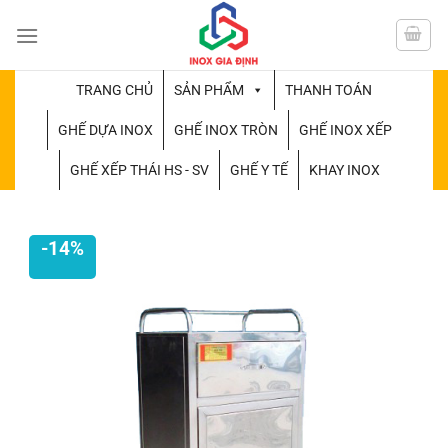
Chuyển
đến
nội
dung
TRANG CHỦ
SẢN PHẨM
THANH TOÁN
GHẾ DỰA INOX
GHẾ INOX TRÒN
GHẾ INOX XẾP
GHẾ XẾP THÁI HS - SV
GHẾ Y TẾ
KHAY INOX
-14%