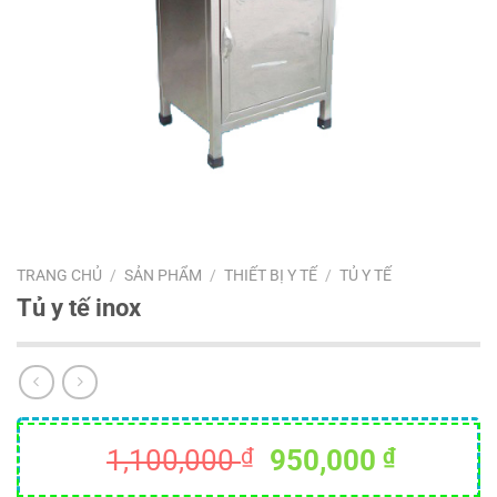
TRANG CHỦ
/
SẢN PHẨM
/
THIẾT BỊ Y TẾ
/
TỦ Y TẾ
Tủ y tế inox
Giá
Giá
1,100,000
₫
950,000
₫
gốc
hiện