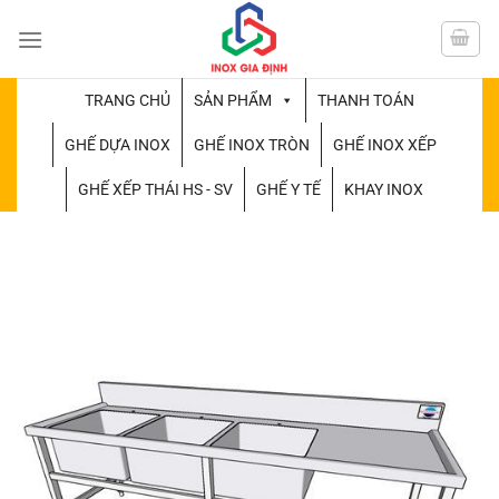
Chuyển
đến
nội
dung
TRANG CHỦ
SẢN PHẨM
THANH TOÁN
GHẾ DỰA INOX
GHẾ INOX TRÒN
GHẾ INOX XẾP
GHẾ XẾP THÁI HS - SV
GHẾ Y TẾ
KHAY INOX