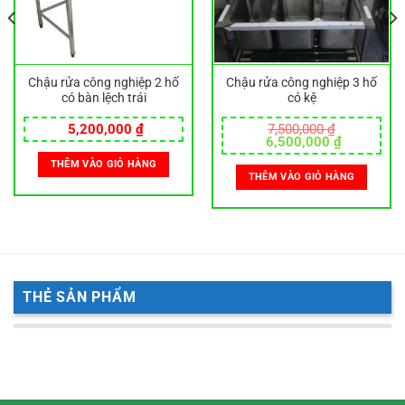
Chậu rửa công nghiệp 2 hố
Chậu rửa công nghiệp 3 hố
có bàn lệch trái
có kệ
5,200,000
₫
7,500,000
₫
Giá
Giá
6,500,000
₫
gốc
hiện
THÊM VÀO GIỎ HÀNG
là:
tại
THÊM VÀO GIỎ HÀNG
7,500,000 ₫.
là:
6,500,000
THẺ SẢN PHẨM