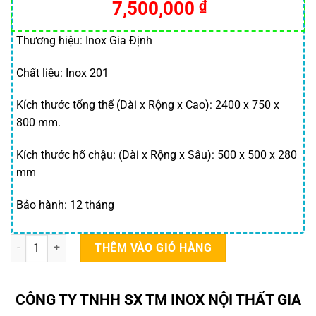
7,500,000
₫
Thương hiệu: Inox Gia Định
Chất liệu: Inox 201
Kích thước tổng thể (Dài x Rộng x Cao): 2400 x 750 x
800 mm.
Kích thước hố chậu: (Dài x Rộng x Sâu): 500 x 500 x 280
mm
Bảo hành: 12 tháng
Chậu rửa công nghiệp 3 hố có bàn lệch phải số lượng
THÊM VÀO GIỎ HÀNG
CÔNG TY TNHH SX TM INOX NỘI THẤT GIA